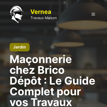
Aller
au
Vernea
Menu
contenu
Travaux Maison
Jardin
Maçonnerie
chez Brico
Dépôt : Le Guide
Complet pour
vos Travaux