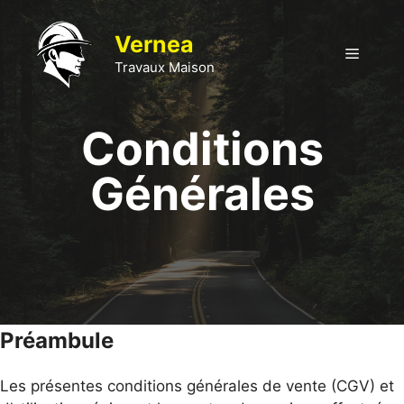
Aller
au
Vernea
Menu
contenu
Travaux Maison
Conditions
Générales
Préambule
Les présentes conditions générales de vente (CGV) et