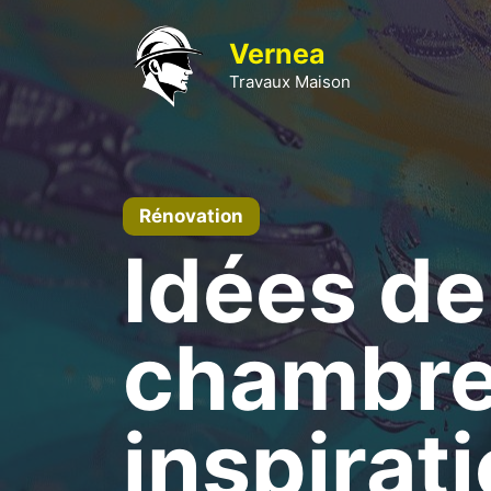
Aller
au
Vernea
contenu
Travaux Maison
Rénovation
Idées de
chambre
inspirat