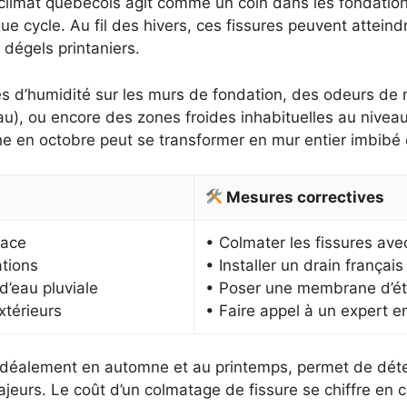
climat québécois agit comme un coin dans les fondations 
aque cycle. Au fil des hivers, ces fissures peuvent attein
 dégels printaniers.
hes d’humidité sur les murs de fondation, des odeurs de 
au), ou encore des zones froides inhabituelles au nivea
he en octobre peut se transformer en mur entier imbibé
Mesures correctives
cace
• Colmater les fissures ave
ations
• Installer un drain français
d’eau pluviale
• Poser une membrane d’éta
xtérieurs
• Faire appel à un expert e
 idéalement en automne et au printemps, permet de dét
jeurs. Le coût d’un colmatage de fissure se chiffre en ce