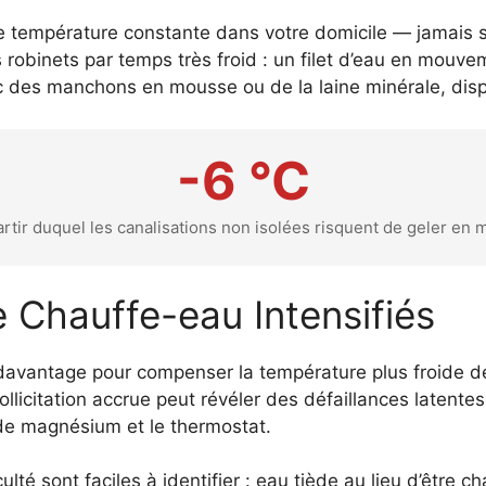
e température constante dans votre domicile — jamais 
 robinets par temps très froid : un filet d’eau en mou
c des manchons en mousse ou de la laine minérale, disp
-6 °C
partir duquel les canalisations non isolées risquent de geler en
 Chauffe-eau Intensifiés
nt davantage pour compenser la température plus froide d
sollicitation accrue peut révéler des défaillances latent
ode magnésium et le thermostat.
té sont faciles à identifier : eau tiède au lieu d’être 