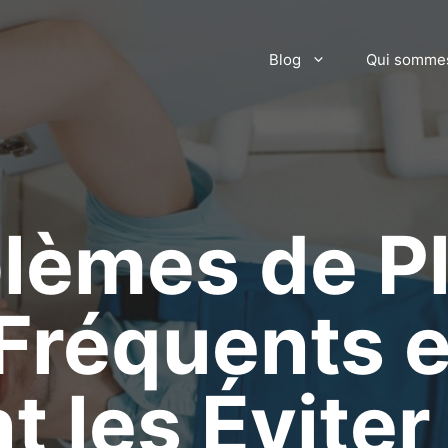
Blog
Qui somme
blèmes de P
 Fréquents e
les Éviter 